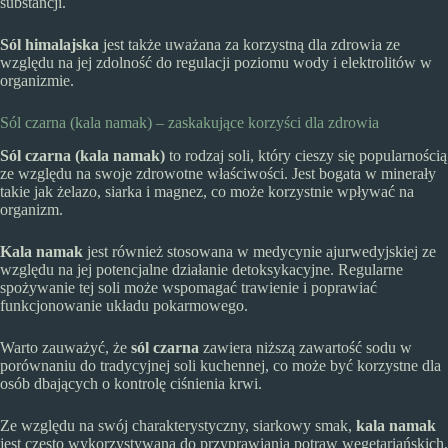
substancji.
Sól himalajska
jest także uważana za korzystną dla zdrowia ze
względu na jej zdolność do regulacji poziomu wody i elektrolitów w
organizmie.
Sól czarna (kala namak) – zaskakujące korzyści dla zdrowia
Sól czarna (kala namak)
to rodzaj soli, który cieszy się popularnością
ze względu na swoje zdrowotne właściwości. Jest bogata w minerały
takie jak żelazo, siarka i magnez, co może korzystnie wpływać na
organizm.
Kala namak
jest również stosowana w medycynie ajurwedyjskiej ze
względu na jej potencjalne działanie detoksykacyjne. Regularne
spożywanie tej soli może wspomagać trawienie i poprawiać
funkcjonowanie układu pokarmowego.
Warto zauważyć, że
sól czarna
zawiera niższą zawartość sodu w
porównaniu do tradycyjnej soli kuchennej, co może być korzystne dla
osób dbających o kontrolę ciśnienia krwi.
Ze względu na swój charakterystyczny, siarkowy smak,
kala namak
jest często wykorzystywana do przyprawiania potraw wegetariańskich,