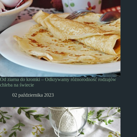
Od ziarna do kromki – Odkrywamy różnorodność rodzajów
chleba na świecie
02 października 2023