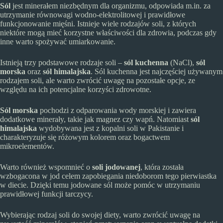
Sól
jest minerałem niezbędnym dla organizmu, odpowiada m.in. za
utrzymanie równowagi wodno-elektrolitowej i prawidłowe
funkcjonowanie mięśni. Istnieje wiele rodzajów soli, z których
niektóre mogą mieć korzystne właściwości dla zdrowia, podczas gdy
inne warto spożywać umiarkowanie.
Istnieją trzy podstawowe rodzaje soli –
sól kuchenna
(NaCl),
sól
morska
oraz
sól himalajska
. Sól kuchenna jest najczęściej używanym
rodzajem soli, ale warto zwrócić uwagę na pozostałe opcje, ze
względu na ich potencjalne korzyści zdrowotne.
Sól morska
pochodzi z odparowania wody morskiej i zawiera
dodatkowe minerały, takie jak magnez czy wapń. Natomiast
sól
himalajska
wydobywana jest z kopalni soli w Pakistanie i
charakteryzuje się różowym kolorem oraz bogactwem
mikroelementów.
Warto również wspomnieć o
soli jodowanej
, która została
wzbogacona w jod celem zapobiegania niedoborom tego pierwiastka
w diecie. Dzięki temu jodowane sól może pomóc w utrzymaniu
prawidłowej funkcji tarczycy.
Wybierając rodzaj soli do swojej diety, warto zwrócić uwagę na