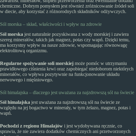
zawartość minerałów, stopień przetworzenia oraz ewentualne dodatki
chemiczne. Dobrym pomysłem jest również zróżnicowanie źródeł soli
w diecie, aby korzystać z różnorodnych składników odżywczych.
Sól morska – skład, właściwości i wpływ na zdrowie
Sól morska
jest naturalnie pozyskiwana z wody morskiej i zawiera
szereg minerałów, takich jak magnez, potas czy wapń. Dzięki temu,
ma korzystny wpływ na nasze zdrowie, wspomagając równowagę
elektrolitową organizmu.
Regularne spożywanie soli morskiej
może pomóc w utrzymaniu
prawidłowego ciśnienia krwi oraz zapobiegać niedoborom niektórych
minerałów, co wpływa pozytywnie na funkcjonowanie układu
nerwowego i mięśniowego.
Sól himalajska – dlaczego jest uważana za najzdrowszą sól na świecie
Sól himalajska
jest uważana za najzdrowszą sól na świecie ze
względu na jej bogactwo w minerały, w tym żelazo, magnez, potas i
wapń.
Pochodzi z regionu Himalajów
i jest wydobywana ręcznie, co
sprawia, że nie zawiera dodatków chemicznych ani przetworzonych