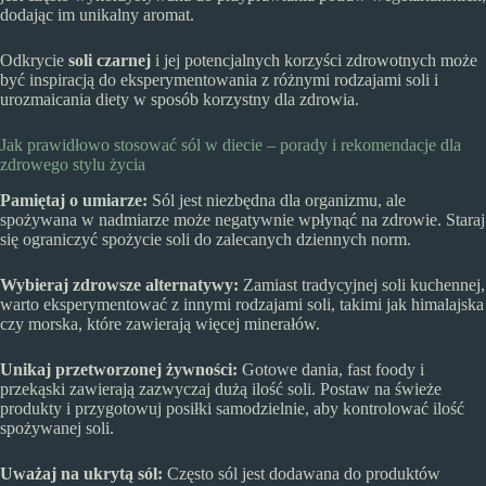
dodając im unikalny aromat.
Odkrycie
soli czarnej
i jej potencjalnych korzyści zdrowotnych może
być inspiracją do eksperymentowania z różnymi rodzajami soli i
urozmaicania diety w sposób korzystny dla zdrowia.
Jak prawidłowo stosować sól w diecie – porady i rekomendacje dla
zdrowego stylu życia
Pamiętaj o umiarze:
Sól jest niezbędna dla organizmu, ale
spożywana w nadmiarze może negatywnie wpłynąć na zdrowie. Staraj
się ograniczyć spożycie soli do zalecanych dziennych norm.
Wybieraj zdrowsze alternatywy:
Zamiast tradycyjnej soli kuchennej,
warto eksperymentować z innymi rodzajami soli, takimi jak himalajska
czy morska, które zawierają więcej minerałów.
Unikaj przetworzonej żywności:
Gotowe dania, fast foody i
przekąski zawierają zazwyczaj dużą ilość soli. Postaw na świeże
produkty i przygotowuj posiłki samodzielnie, aby kontrolować ilość
spożywanej soli.
Uważaj na ukrytą sól:
Często sól jest dodawana do produktów